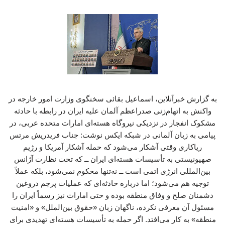
به گزارش خبرآنلاین، اسماعیل بقائی سخنگوی وزارت امور خارجه در
واکنش به اتهام‌زنی صدراعظم آلمان علیه ایران در رابطه با حادثه
مشکوک انفجار در نزدیکی نیروگاه‌ هسته‌ای امارات متحده عربی، در
پیامی به زبان آلمانی در شبکه ایکس نوشت: جناب فریدریش مرتس
ریاکاری وقتی آشکار می‌شود که حمله آشکار آمریکا و رژیم
صهیونیستی به تأسیسات هسته‌ای ایران ــ که تحت نظارت آژانس
بین‌المللی انرژی اتمی است ــ نه‌تنها محکوم نمی‌شود، بلکه عملاً
توجیه هم می‌شود؛ اما درباره حادثه‌ای که عملیات پرچم دروغین
دشمنان صلح و وفاق منطقه بوده و حتی امارات نیز رسماً ایران را
مسئول آن معرفی نکرده، ناگهان زبان «حقوق بین‌الملل» و «امنیت
منطقه» به کار می‌افتد. اگر حمله به تأسیسات هسته‌ای تهدیدی برای