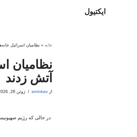
ایکتیول
پرش
به
محتوا
خانه
»
نظامیان اسرائیل خانه‌
نظامیان اس
آتش زدند
از
aminkav
ژوئن 28, 2026
در حالی که رژیم صهیونیست