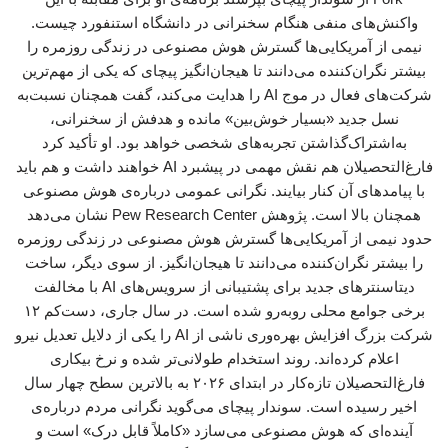
واکنش‌های منفی هنگام سخنرانی در دانشگاه استنفورد چیست.
نیمی از آمریکایی‌ها گسترش هوش مصنوعی در زندگی روزمره را
بیشتر نگران‌کننده می‌دانند تا هیجان‌انگیز پیچای که یکی از مهم‌ترین
شرکت‌های فعال در موج AI را هدایت می‌کند، گفت همچنان نسبت‌به
نسل جدید «بسیار خوش‌بین» مانده و هدفش از سخنرانی،
به‌اشتراک‌گذاشتن تجربه‌های شخصی خواهد بود. او تأکید کرد
فارغ‌التحصیلان هم نقش مهمی در پیشبرد AI خواهند داشت و هم باید
با پیامدهای آن کنار بیایند. نگرانی عمومی درباره‌ی هوش مصنوعی
همچنان بالا است. پژوهش ‌Pew Research Center نشان می‌دهد
حدود نیمی از آمریکایی‌ها گسترش هوش مصنوعی در زندگی روزمره
را بیشتر نگران‌کننده می‌دانند تا هیجان‌انگیز. از سوی دیگر، ساخت
دیتاسنترهای جدید برای پشتیبانی از سرویس‌های AI با مخالفت
برخی جوامع محلی روبه‌رو شده است. در سال جاری، دست‌کم ۱۲
شرکت بزرگ افزایش بهره‌وری ناشی از AI را یکی از دلایل تعدیل نیرو
اعلام کرده‌اند. روند استخدام طولانی‌تر شده و نرخ بیکاری
فارغ‌التحصیلان تازه‌کار در ابتدای ۲۰۲۶ به بالاترین سطح چهار سال
اخیر رسیده است. سوندار پیچای می‌گوید نگرانی مردم درباره‌ی
آینده‌ای که هوش مصنوعی می‌سازد «کاملاً قابل درک» است و