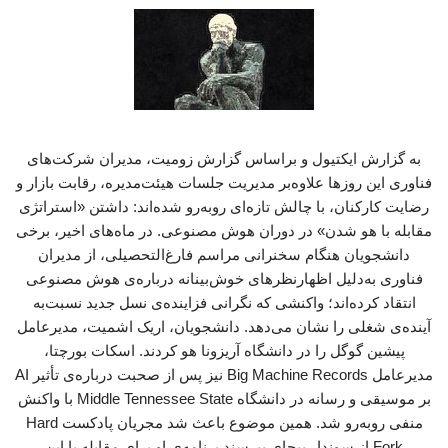
به گزارش ایکتیول و براساس گزارش زومیت، مدیران شرکت‌های
فناوری این روزها علاوه‌بر مدیریت جلسات هیئت‌مدیره، رقابت بازار و
رضایت کارکنان، با چالش تازه‌ای روبه‌رو شده‌اند: داشتن «استراتژی
مقابله با هو شدن» در دوران هوش مصنوعی. در ماه‌های اخیر، برخی
دانشجویان هنگام سخنرانی مراسم فارغ‌التحصیلی، از مدیران
فناوری به‌دلیل اظهارنظرهای خوش‌بینانه درباره‌ی هوش مصنوعی
انتقاد کرده‌اند؛ واکنشی که نگرانی فزاینده‌ی نسل جدید نسبت‌به
آینده‌ی شغلی را نشان می‌دهد. دانشجویان، اریک اشمیت، مدیرعامل
پیشین گوگل را در دانشگاه آریزونا هو کردند. ‌اسکات بورچتا،
مدیرعامل ‌Big Machine Records نیز پس از صحبت درباره‌ی تأثیر AI
بر موسیقی و رسانه در دانشگاه Middle Tennessee State با واکنش
منفی روبه‌رو شد. همین موضوع باعث شد مجریان پادکست ‌Hard
Fork از سوندار پیچای بپرسند برنامه‌ی او برای مقابله با این