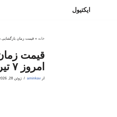
ایکتیول
پرش
به
محتوا
خانه
»
قیمت زمان بازگشایی دلار، یورو
قیمت زمان 
امروز ۷ تیرماه ۱۴۰۵/جدول
از
aminkav
ژوئن 28, 2026