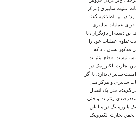
 هرچه داغ‌تر کردن فروش
یات امنیت سایبری (مرکز
د؛ در این اطلاعیه گفته
اجرای عملیات سایبری
ن دسته از بازیگران، با
ت تداوم عملیات خود را
ی مذکور نشان داد که
اس نیست. قطع اینترنت
من تجارت الکترونیک در
نیت سایبری ندارد، یا اگر
لیات سایبری و مرکز ملی
می‌گوید:« حتی یک اتصال
 صددرصدی اینترنت و حتی
ل از طریق استارلینک یا رومینگ در مناطق
 انجمن تجارت الکترونیک