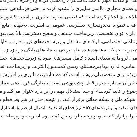
یتی و مقابله موثر با حملات سایبری را مختل کرده و از طرف دیگر با
ن فضای مجازی، ناامنی سایبری را تشدید کرده‌اند. حتی فرماندهی عمل
عیه‌ای اعلام کرده است که قطعی اینترنت تاثیری بر امنیت کشور ندار
نی، قطع یا محدودسازی دسترسی عمومی به اینترنت، به‌تنهایی مانع 
 دارای توان تخصصی، زیرساخت مستقل و سطح دسترسی بالا نمی‌شود. ای
رتباطی اختصاصی، لینک‌های مستقل و زیرساخت‌های غیرمتعارف، قابلی
ن نمونه، حملات مشاهده‌شده علیه برخی سامانه‌های بانکی در بازه زمان
 لزوماً به معنای انسداد کامل مسیرهای نفوذ به زیرساخت‌های حس
 سایبری ندارد پویا پیرحسینلو، رییس کمیسیون اینترنت و زیرساخت انج
گوید:« برای متخصصان روشن است که قطع اینترنت تأثیری در افزایش ام
، تأثیر آن بسیار ناچیز و قابل چشم‌پوشی است. به تازگی فرماندهی عم
ع را تأیید کردند.» او چند استدلال مهم در این باره عنوان می‌کند و 
ین شبکه ملی و شبکه جهانی برقرار کند. در نتیجه، حتی در شرایط قطع
اگر فرض کنیم تمام IP های سفید و اینترنت‌های Pro نیز قطع باشند یک اتصا
ط را برقرار کند.» پویا پیرحسینلو، رییس کمیسیون اینترنت و زیرساخت