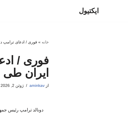
ایکتیول
پرش
به
محتوا
خانه
»
فوری / ادعای ترامپ درب
فوری / ادع
ایران طی ه
از
aminkav
ژوئن 2, 2026
دونالد ترامپ رئیس جمهور