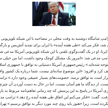
امپ شامگاه دوشنبه به وقت محلی در مصاحبه با این شبکه تلویزیونی آ
د، فکر می‌کند «طی هفته آینده» با ایران برای تمدید آتش‌بس و بازگش
یرنا، او در یک گفت‌وگوی تلفنی با این شبکه تلویزیونی آمریکا مدعی 
امپ مدعی شد: «امروز یک مشکل کوچک وجود داشت، اما من خیلی سر
 متوجه شده‌اید.» رئیس‌جمهوری آمریکا دستیابی به توافق با جمهوری اسلا
 کرد و افزود: «این موضوع ساده‌ای نیست. شما درباره یک کشور واقع
ر است به توافق برسد. خصومت‌های بسیار عمیقی وجود دارد.» ترامپ ا
 نیست. از دیدگاه ما هم آسان نیست. اما در حال به دست آوردن آن چیزی
آمریکا در پاسخ به این پرسش که چه زمانی تفاهم‌نامه مربوط به باز
فت، گفت: «فکر می‌کنم این اتفاق طی هفته آینده رخ دهد.» ترامپ مدع
 نکرده است، زیرا «هنوز باید روی چند مورد دیگر به توافق برسیم.» تهر