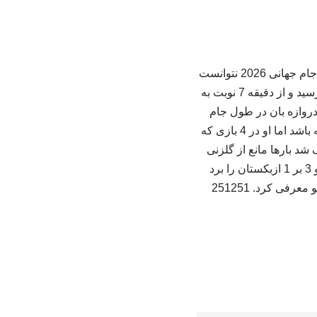
به گزارش ایکتیول؛ تیم ملی فوتبال کنگو بعد از نمایش خوب مقابل انگلیس در یک شانزدهم نهایی جام جهانی 2026 نتوانست
حریف ستاره های با تجربه سه شیر شود و با نتیجه 2 بر 1 باخت. در این مسابقه ابتدا کنگو به گل رسید و از دقیقه 7 نوبت به
 دروازه بان در طول جام
عملکرد خوبی داشت و با وجود اینکه کمتر کسی تصور می کرد کنگو یک دروازه بان مطمئن داشته باشد اما او در 4 بازی که
 شد بارها مانع از گلزنی
ستاره های پرشمار این تیم شد اما در ادامه یک بر صفر به کلمبیا باخت. در بازی آخر نیز که کنگو 3 بر 1 ازبکستان را برد
فی کرد. 251251