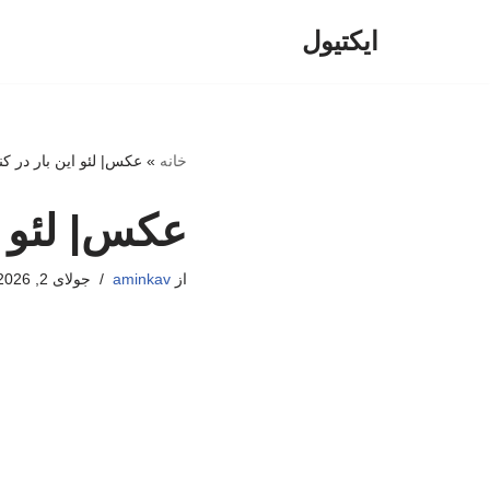
ایکتیول
پرش
به
محتوا
خانه
»
عکس| لئو این بار در ک
عکس| لئو ا
از
aminkav
جولای 2, 2026