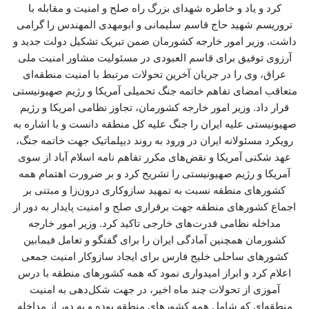
کرد و یاد و خاطره شهدای بزرگ راه صلح و امنیت و مقابله با
تروریسم شهید حاج قاسم سلیمانی و ابومهدی المهندس را گرامی
داشت. وزیر امور خارجه کشورمان ضمن تبریک تشکیل دولت جدید و
آرزوی توفیق برای قاسم العبودی در مسئولیت مشاور امنیت ملی
عراق، وی را در جریان آخرین تحولات مرتبط با امنیت منطقه‌ای
متعاقب امضای تفاهم خاتمه جنگ تحمیلی آمریکا و رژیم صهیونیستی
قرار داد. وزیر امور خارجه کشورمان، تجاوز نظامی امریکا و رژیم
صهیونیستی علیه ایران را جنگ علیه کل منطقه دانست و با اشاره به
رویکرد مسئولانه ایران در ورود به روند دیپلماتیک جهت خاتمه جنگ،
عهد شکنی آمریکا و نقض‌های مکرر تفاهم نامه اسلام آباد از سوی
آمریکا و رژیم صهیونیستی را تشریح کرد و بر ضرورت اهتمام همه
کشورهای منطقه نسبت به تمهید سازوکاری درون‌زا و مبتنی بر
اجماع کشورهای منطقه جهت برقراری صلح و امنیت پایدار به دور از
مداخله نظامی قدرت‌های خارجی تاکید کرد. وزیر امور خارجه
کشورمان همچنین آمادگی ایران را برای گفتگو و تعامل فیمابین
کشورهای ساحلی خلیج فارس برای ایجاد سازوکار امنیت جمعی
اعلام کرد و ابراز امیدواری نمود که همه کشورهای منطقه با درس
آموزی از تحولات چند ماه اخیر، در جهت شکل‌دهی به امنیت
منطقه‌ای که شامل همه کشورهای منطقه بوده و به دور از مداخله