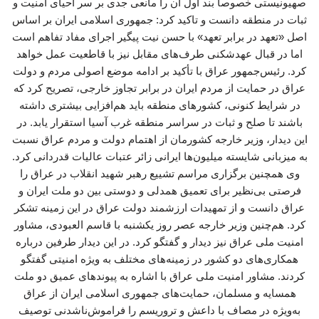
صهیونیستی خصوصا بند اول آن را مانعی جدی بر سر احیای امنیت و
ثبات در منطقه دانست و تاکید کرد: جمهوری اسلامی ایران بر اساس
اصل «تعهد در برابر تعهد» با حسن نیت پیگیر اجرای مفاد تفاهم است
اما در قبال عهدشکنی طرف‌های مقابل نیز با قاطعیت عمل خواهد
کرد. رئیس‌جمهور عراق با تأکید بر ادامه موضع اصولی مردم و دولت
عراق در حمایت از مردم ایران در برابر تجاوز خارجی، تصریح کرد که
در شرایط کنونی، کشورهای منطقه باید هم‌افزایی بیشتری داشته
باشند تا صلح و ثبات در سراسر منطقه غرب آسیا استقرار یابد. در
این دیدار، وزیر خارجه کشورمان از اهتمام دولت و مردم عراق نسبت
به میزبانی شایسته میلیون‌ها ایرانی زائر عتبات عالیات قدردانی کرد.
وی همچنین برگزاری مراسم تشییع رهبر شهید انقلاب در عراق را
فرصتی بی‌نظیر برای تعمیق همدلی و دوستی بین دو ملت ایران و
عراق دانست و از تمهیدات ارزشمند دولت عراق در این زمینه تشکر
کرد. هم‌چنین وزیر خارجه عصر روز یکشنبه با قاسم العبودی، مشاور
امنیت ملی عراق نیز دیدار و گفتگو کرد. در این دیدار طرفین درباره
همکاری‌های دو کشور در زمینه‌های مختلف به ویژه امنیتی گفتگو
کردند. مشاور امنیت ملی عراق با اشاره به پیوندهای عمیق دو ملت
همسایه و مسلمان، حمایت‌های جمهوری اسلامی ایران از عراق
به‌ویژه در مصاف با داعش و تروریسم را فراموش‌ناشدنی توصیف