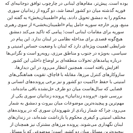
بوده است. پیش‌تر، مقام‌های لبنانی در چارچوب توافق دوجانبه‌ای که
فوریه گذشته میان دو کشور امضا شد، دو گروه از زندانیان سوری
محکوم را به دمشق تحویل دادند. پیام «اطمینان‌بخش» به گفته این
منبع، وزیر خارجه سوریه حامل پیام «اطمینان‌بخشی» از سوی رهبری
سوریه برای مقامات لبنانی است؛ پیامی که تاکید می‌کند دمشق
هیچ‌گونه قصدی برای مداخله نظامی در لبنان ندارد. این پیام در
شرایطی اهمیت ویژه‌ای دارد که لبنان با وضعیت حساس امنیتی و
سیاسی، به‌ویژه در جنوب و مناطق مرزی، روبه‌رو است و نگرانی‌ها
درباره پیامدهای تحولات منطقه‌ای بر اوضاع داخلی این کشور
افزایش یافته است. همچنین انتظار می‌رود در این دیدارها،
سازوکارهای کنترل مرزها، مقابله با قاچاق، تقویت هماهنگی‌های
امنیتی با حفظ حاکمیت دو کشور و نیز برخی پرونده‌های انسانی و
قضایی که سال‌هاست میان دو طرف حل‌نشده باقی مانده‌اند،
بررسی شود. «پرونده زندانیان» پرونده زندانیان سوری یکی از
مهم‌ترین و پیچیده‌ترین موضوعات میان بیروت و دمشق به شمار
می‌رود، چرا که شمار زیادی از شهروندان سوری که در پرونده‌های
مختلف امنیتی و کیفری محکوم یا بازداشت شده‌اند، در زندان‌های
لبنان نگهداری می‌شوند. پرونده مرزهای مشترک نیز همچنان از
پیچیده‌ترین مسائل میان دو کشور است؛ موضوعی که با مسائل