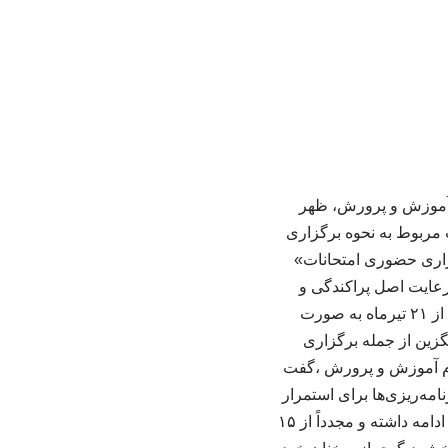
م آموزش و پرورش، ظهر
مات مربوط به نحوه برگزاری
گزاری حضوری امتحانات»
 رعایت اصل پراکندگی و
شرایط ایمنی در سراسر کشور اجرا خواهد شد. وی افزود: امتحانات پایه‌های یازدهم و دوازدهم از ۲۱ تیرماه به صورت
زین از جمله برگزاری
ام آموزش و پرورش ،گفت
مه‌ریزی‌ها برای استمرار
فرآیند ارزشیابی انجام شده است. وی خاطرنشان کرد: آموزش‌های مجازی تا ۲۸ اسفند سال پیش ادامه داشته و مجدداً از ۱۵