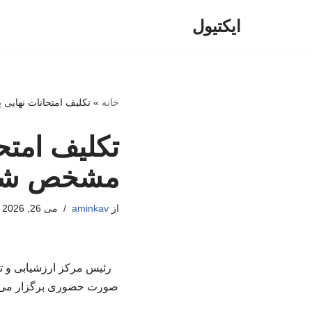
ایکتیول
پرش
به
محتوا
خانه
»
تکلیف امتحانات نهایی 
تکلیف امتحا
مشخص شد
از
aminkav
می 26, 2026
صورت حضوری برگزار می‌شو