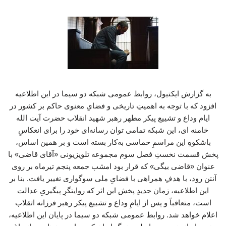
به گزارش ایکتیول، روابط عمومی شبکه دو سیما در این اطلاعیه‌
افزود که با توجه به اهمیتِ تاریخی و فضایِ معنوی حاکم بر کشور در
ایام وداع و تشییع پیکر مطهر رهبر شهید انقلاب حضرت آیت الله
خامنه ای، این شبکه تمامی توان رسانه‌ای خود را برای انعکاسِ
باشکوهِ این مراسمِ حماسی به‌کار بسته است و بر همین اساس،
پخش قسمت نخستِ فصل سوم مجموعه تلویزیونی «آقای قاضی» با
عنوان «قاضی بیگی» که قرار بود امشب جمعه پنجم تیرماه بر روی
آنتن رود، با هدفِ همراهی با فضایِ ملی سوگواری تغییر یافت. بنا بر
این اطلاعیه، زمان جدیدِ پخش این اثر که روایتگرِ پیگیریِ عدالت
است، متعاقباً و پس از ایامِ وداع و تشییع پیکر رهبر فرزانه اتقلاب
اعلام خواهد شد. روابط عمومی شبکه دو سیما در پایان این اطلاعیه،