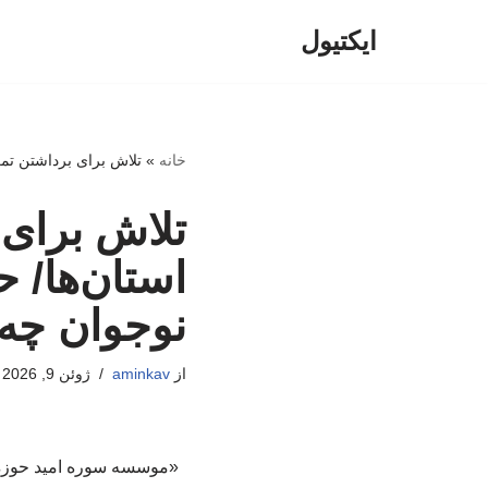
ایکتیول
پرش
به
محتوا
خانه
»
تلاش برای برداشتن تمر
تلاش برای 
استان‌ها/ 
نوجوان چه 
از
aminkav
ژوئن 9, 2026
«موسسه سوره امید حوزه هن