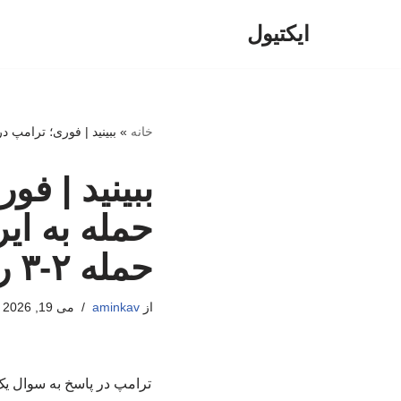
ایکتیول
پرش
به
محتوا
خانه
»
ببینید | فوری؛ ترامپ در و
ببینید | ف
حمله به ای
حمله ۲-۳ روز عقب افتاد!
از
aminkav
می 19, 2026
ترامپ در پاسخ به سوال یک