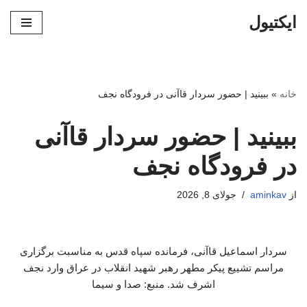
ایکتیول
پرش
به
محتوا
خانه
»
ببینید | حضور سردار قاآنی در فرودگاه نجف
ببینید | حضور سردار قاآنی
در فرودگاه نجف
از
aminkav
جولای 8, 2026
سردار اسماعیل قاآنی، فرمانده سپاه قدس به مناسبت برگزاری
مراسم تشییع پیکر مطهر رهبر شهید انقلاب در عراق وارد نجف
اشرف شد. منبع: صدا و سیما