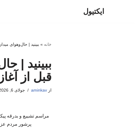
ایکتیول
پرش
به
محتوا
خانه
»
ببینید | حال‌وهوای مید
ببینید | حا
قبل از آغا
از
aminkav
جولای 6, 2026
مراسم تشییع و بدرقه پیک
پرشور مردم عزادا