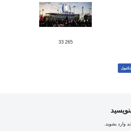
265 33
یکتیول
بنویسید
ید
وارد بشوید
.