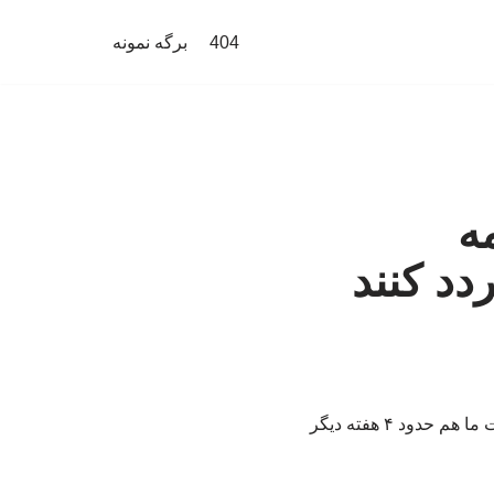
404
برگه نمونه
مه
دد کنند
ترامپ گفت: اگر به بمباران ایران ادامه می دادیم، کشتی‌ها دیگر نمی‌توانستند تردد کنند. ذخایر نفت ما هم حدود ۴ هفته دیگر