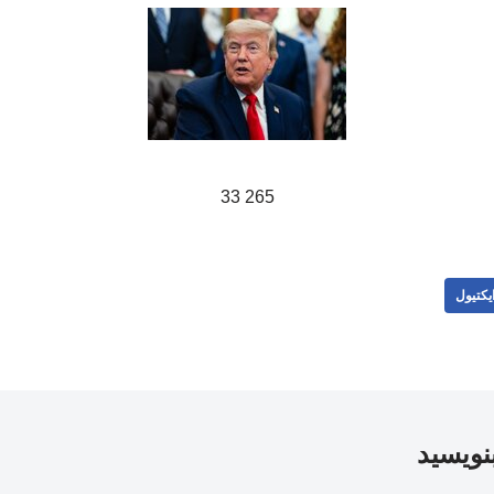
265 33
یکتیول
بنویسید