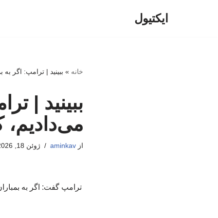
ایکتیول
پرش
به
محتوا
خانه
»
ببینید | ترامپ: اگر به 
ببینید | تر
می‌دادیم، ک
از
aminkav
ژوئن 18, 2026