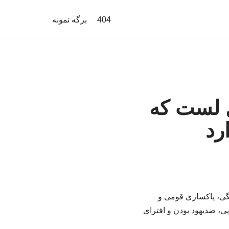
404
برگه نمونه
ل لست که
رد
گی، پاکسازی قومی و
یی، ضدیهود بودن و افترای