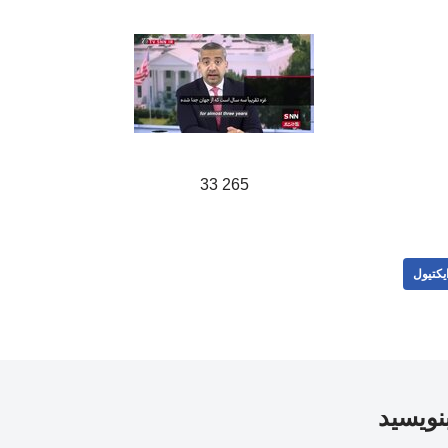
265 33
یکتیول
بنویسید