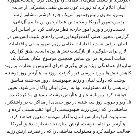
لبنان اعلام کرد که ژوزف عون تماس تلفنی مشترکی از جی‌دی
ونس، معاون رئیس‌جمهور آمریکا، جارد کوشنر، مشاور ارشد
رئیس‌جمهور آمریکا و محمد بن عبدالرحمن بن جاسم آل‌ثانی،
نخست‌وزیر و وزیر امور خارجه قطر دریافت کرد. بر اساس این
گزارش، محور اصلی گفت‌وگوها بررسی راه‌های تثبیت آتش‌بس در
لبنان، توقف تشدید اقدامات نظامی رژیم صهیونیستی و اقدامات
لازم برای جلوگیری از بازگشت تنش‌ها بوده است. طبق گزارش
سایت النشره، در این تماس همچنین موضوع امکان تشکیل یک
سازوکار هماهنگی ویژه برای پیگیری اجرای آتش‌بس و نظارت بر روند
کاهش تنش‌ها مورد بررسی قرار گرفت. روزنامه هاآرتص روز دوشنبه
نوشت که دولت لبنان و رژیم صهیونیستی روز سه‌شنبه مناطق
آزمایشی را که مسئولیت آنها به ارتش لبنان واگذار می‌شود، تعیین
خواهند کرد. روزنامه عبری هاآرتص نوشت، تیم‌های مذاکره‌کننده
تل‌آویو و بیروت روز سه شنبه در دور جدیدی از مذاکرات در واشنگتن،
مناطقی را که ارتش رژیم صهیونیستی از آنها عقب‌نشینی کرده و
مسئولیت آنها به ارتش لبنان واگذار می‌شود، تعیین خواهند کرد.
هاآرتص در ادامه نوشت، ارتش لبنان تحت نظارت دقیق آمریکا
فعالیت خواهد کرد و مسئولیت مناطقی را که در تصرف ارتش رژیم