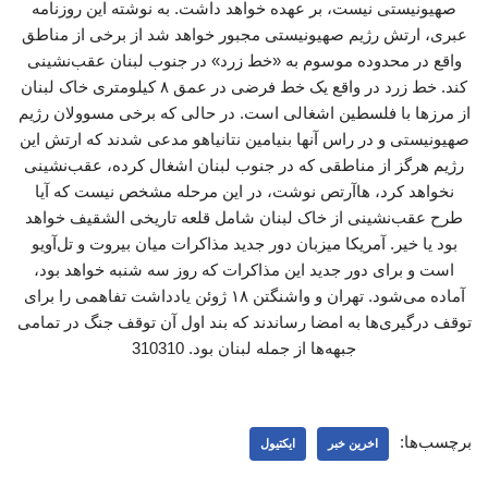
صهیونیستی نیست، بر عهده خواهد داشت. به نوشته این روزنامه
عبری، ارتش رژیم صهیونیستی مجبور خواهد شد از برخی از مناطق
واقع در محدوده موسوم به «خط زرد» در جنوب لبنان عقب‌نشینی
کند. خط زرد در واقع یک خط فرضی در عمق ۸ کیلومتری خاک لبنان
از مرزها با فلسطین اشغالی است. در حالی که برخی مسوولان رژیم
صهیونیستی و در راس آنها بنیامین نتانیاهو مدعی شدند که ارتش این
رژیم هرگز از مناطقی که در جنوب لبنان اشغال کرده، عقب‌نشینی
نخواهد کرد، هاآرتص نوشت، در این مرحله مشخص نیست که آیا
طرح عقب‌نشینی از خاک لبنان شامل قلعه تاریخی الشقیف خواهد
بود یا خیر. آمریکا میزبان دور جدید مذاکرات میان بیروت و تل‌آویو
است و برای دور جدید این مذاکرات که روز سه شنبه خواهد بود،
آماده می‌شود. تهران و واشنگتن ۱۸ ژوئن یادداشت تفاهمی را برای
توقف درگیری‌ها به امضا رساندند که بند اول آن توقف جنگ در تمامی
جبهه‌ها از جمله لبنان بود. 310310
برچسب‌ها:
اخرین خبر
ایکتیول