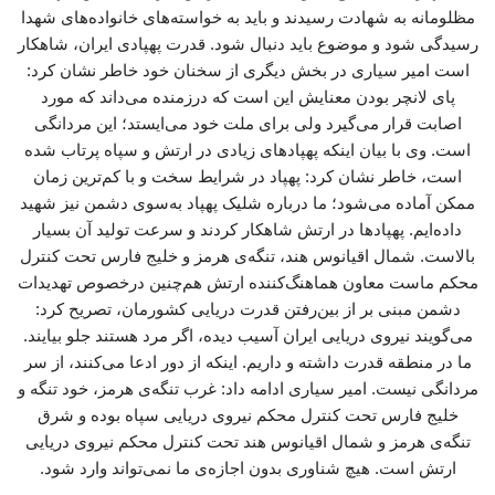
مظلومانه به شهادت رسیدند و باید به خواسته‌های خانواده‌های شهدا
رسیدگی شود و موضوع باید دنبال شود. قدرت پهپادی ایران، شاهکار
است امیر سیاری در بخش دیگری از سخنان خود خاطر نشان کرد:
پای لانچر بودن معنایش این است که درزمنده می‌داند که مورد
اصابت قرار می‌گیرد ولی برای ملت خود می‌ایستد؛ این مردانگی
است. وی با بیان اینکه پهپادهای زیادی در ارتش و سپاه پرتاب شده
است، خاطر نشان کرد: پهپاد در شرایط سخت و با کم‌ترین زمان
ممکن آماده می‌شود؛ ما درباره شلیک پهپاد به‌سوی دشمن نیز شهید
داده‌ایم. پهپادها در ارتش شاهکار کردند و سرعت تولید آن بسیار
بالاست. شمال اقیانوس هند، تنگه‌ی هرمز و خلیج فارس تحت کنترل
محکم ماست معاون هماهنگ‌کننده ارتش هم‌چنین درخصوص تهدیدات
دشمن مبنی بر از بین‌رفتن قدرت دریایی کشورمان، تصریح کرد:
می‌گویند نیروی دریایی ایران آسیب دیده، اگر مرد هستند جلو بیایند.
ما در منطقه قدرت داشته و داریم. اینکه از دور ادعا می‌کنند، از سر
مردانگی نیست. امیر سیاری ادامه داد: غرب تنگه‌ی هرمز، خود تنگه و
خلیج فارس تحت کنترل محکم نیروی دریایی سپاه بوده و شرق
تنگه‌ی هرمز و شمال اقیانوس هند تحت کنترل محکم نیروی دریایی
ارتش است. هیچ شناوری بدون اجازه‌ی ما نمی‌تواند وارد شود.