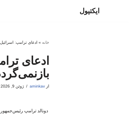
ایکتیول
پرش
به
محتوا
خانه
»
ادعای ترامپ: اسرائیل ب
ادعای ترام
بازنمی‌گردد
از
aminkav
ژوئن 9, 2026
دونالد ترامپ رئیس‌جمهور آ