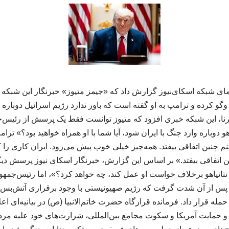
مای شبکه اسکای‌نیوز گزارش داد که «جیمز متیوز» خبرنگار این شبکه در 
و کرده و ترامپ به او گفته است که باور ندارد رژیم اسرائیل دوباره و
رنا، این شبکه خبری افزود که متیوز توانست فقط یک پرسش از رئیس‌ج
یاهو دوباره وارد جنگ با ایران شود، آیا شما با او همراه خواهید بود؟» ت
 چنین اتفاقی بیفتد. همه‌چیز خیلی خوب پیش می‌رود. ایران کاری را که 
ن اتفاقی بیفتد.» بر اساس این گزارش، خبرنگار اسکای نیوز پرسش دی
 نتانیاهو برخلاف خواست او عمل کند، چه خواهد کرد؟»، اما رئیس‌جمهو
 پس از آن شدت گرفت که رژیم صهیونیستی با وجود برقراری آتش‌بس،
له قرار داد. فرمانده قرارگاه حضرت خاتم‌الانبیا (ص) در بیانیه‌ای اع
و حمایت آمریکا و سکوت مجامع بین‌المللی، شرارت‌های خود علیه مردم